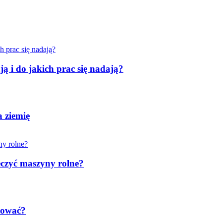
ą i do jakich prac się nadają?
 ziemię
eczyć maszyny rolne?
otować?