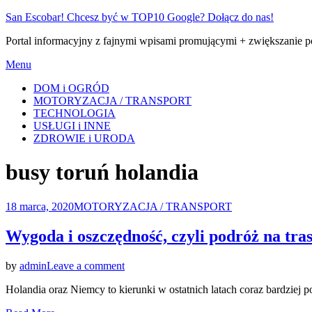
Skip
San Escobar! Chcesz być w TOP10 Google? Dołącz do nas!
to
Portal informacyjny z fajnymi wpisami promującymi + zwiększanie 
content
Menu
DOM i OGRÓD
MOTORYZACJA / TRANSPORT
TECHNOLOGIA
USŁUGI i INNE
ZDROWIE i URODA
Tag
:
busy toruń holandia
Posted
18 marca, 2020
MOTORYZACJA / TRANSPORT
on
Wygoda i oszczędność, czyli podróż na tr
on
by
admin
Leave a comment
Wygoda
Holandia oraz Niemcy to kierunki w ostatnich latach coraz bardziej
i
oszczędność,