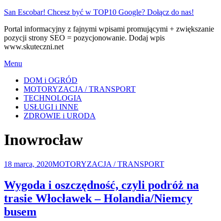
Skip
San Escobar! Chcesz być w TOP10 Google? Dołącz do nas!
to
Portal informacyjny z fajnymi wpisami promującymi + zwiększanie
content
pozycji strony SEO = pozycjonowanie. Dodaj wpis
www.skuteczni.net
Menu
DOM i OGRÓD
MOTORYZACJA / TRANSPORT
TECHNOLOGIA
USŁUGI i INNE
ZDROWIE i URODA
Tag
:
Inowrocław
Posted
18 marca, 2020
MOTORYZACJA / TRANSPORT
on
Wygoda i oszczędność, czyli podróż na
trasie Włocławek – Holandia/Niemcy
busem