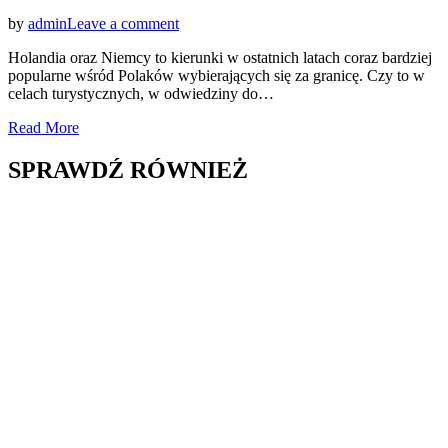
on
by
admin
Leave a comment
Wygoda
Holandia oraz Niemcy to kierunki w ostatnich latach coraz bardziej
i
popularne wśród Polaków wybierających się za granicę. Czy to w
oszczędność,
celach turystycznych, w odwiedziny do…
czyli
podróż
Read More
na
trasie
SPRAWDŹ RÓWNIEŻ
Włocławek
–
Holandia/Niemcy
busem