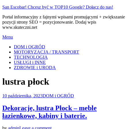
Skip
San Escobar! Chcesz być w TOP10 Google? Dołącz do nas!
to
Portal informacyjny z fajnymi wpisami promującymi + zwiększanie
content
pozycji strony SEO = pozycjonowanie. Dodaj wpis
www.skuteczni.net
Menu
DOM i OGRÓD
MOTORYZACJA / TRANSPORT
TECHNOLOGIA
USŁUGI i INNE
ZDROWIE i URODA
Tag
:
lustra płock
Posted
10 października, 2023
DOM i OGRÓD
on
Dekoracje, lustra Płock – meble
łazienkowe, kabiny i baterie.
on
by
admin
Leave a comment