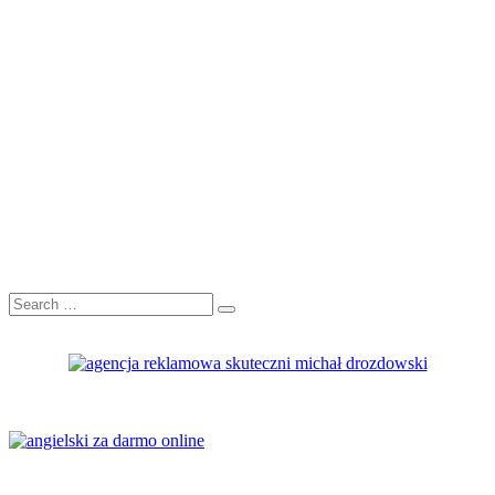
Search
Search
for: