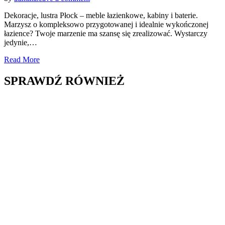
Dekoracje,
Dekoracje, lustra Płock – meble łazienkowe, kabiny i baterie.
lustra
Marzysz o kompleksowo przygotowanej i idealnie wykończonej
Płock
łazience? Twoje marzenie ma szansę się zrealizować. Wystarczy
–
jedynie,…
meble
łazienkowe,
Read More
kabiny
i
SPRAWDŹ RÓWNIEŻ
baterie.