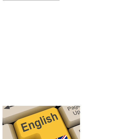
Search
for: