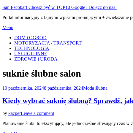
Skip
San Escobar! Chcesz być w TOP10 Google? Dołącz do nas!
to
Portal informacyjny z fajnymi wpisami promującymi + zwiększanie 
content
Menu
DOM i OGRÓD
MOTORYZACJA / TRANSPORT
TECHNOLOGIA
USŁUGI i INNE
ZDROWIE i URODA
Tag
:
suknie ślubne salon
Posted
10 października, 2024
8 października, 2024
Moda ślubna
on
Kiedy wybrać suknię ślubną? Sprawdź, jak
on
by
kacper
Leave a comment
Kiedy
Planowanie ślubu to ekscytujący, ale jednocześnie stresujący czas 
wybrać
suknię