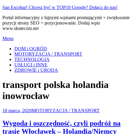
Skip
San Escobar! Chcesz być w TOP10 Google? Dołącz do nas!
to
Portal informacyjny z fajnymi wpisami promującymi + zwiększanie
content
pozycji strony SEO = pozycjonowanie. Dodaj wpis
www.skuteczni.net
Menu
DOM i OGRÓD
MOTORYZACJA / TRANSPORT
TECHNOLOGIA
USŁUGI i INNE
ZDROWIE i URODA
Tag
:
transport polska holandia
inowrocław
Posted
18 marca, 2020
MOTORYZACJA / TRANSPORT
on
Wygoda i oszczędność, czyli podróż na
trasie Włocławek – Holandia/Niemcy