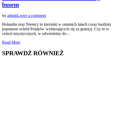
busem
on
by
admin
Leave a comment
Wygoda
Holandia oraz Niemcy to kierunki w ostatnich latach coraz bardziej
i
popularne wśród Polaków wybierających się za granicę. Czy to w
oszczędność,
celach turystycznych, w odwiedziny do…
czyli
podróż
Read More
na
trasie
SPRAWDŹ RÓWNIEŻ
Włocławek
–
Holandia/Niemcy
busem