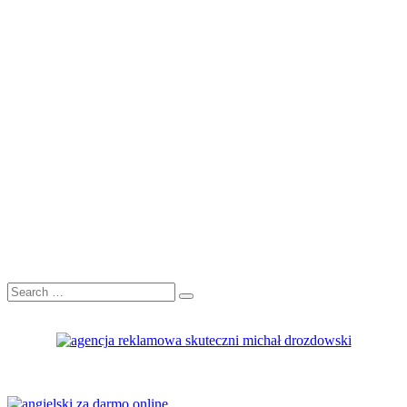
Search
Search
for: