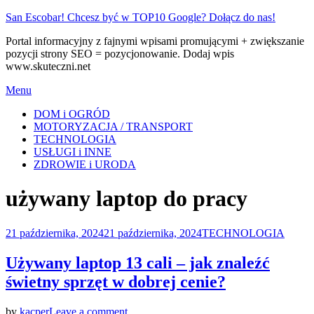
Skip
San Escobar! Chcesz być w TOP10 Google? Dołącz do nas!
to
Portal informacyjny z fajnymi wpisami promującymi + zwiększanie
content
pozycji strony SEO = pozycjonowanie. Dodaj wpis
www.skuteczni.net
Menu
DOM i OGRÓD
MOTORYZACJA / TRANSPORT
TECHNOLOGIA
USŁUGI i INNE
ZDROWIE i URODA
Tag
:
używany laptop do pracy
Posted
21 października, 2024
21 października, 2024
TECHNOLOGIA
on
Używany laptop 13 cali – jak znaleźć
świetny sprzęt w dobrej cenie?
on
by
kacper
Leave a comment