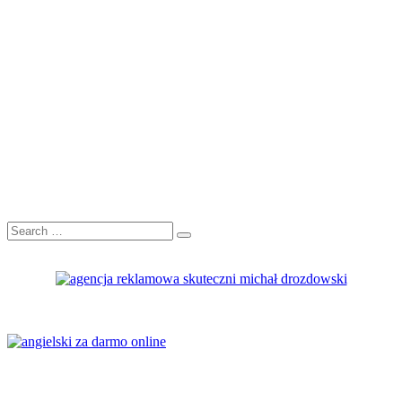
Search
Search
for: