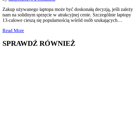
Używany
Zakup używanego laptopa może być doskonałą decyzją, jeśli zależy
laptop
nam na solidnym sprzęcie w atrakcyjnej cenie. Szczególnie laptopy
13
13-calowe cieszą się popularnością wśród osób szukających…
cali
–
Read More
jak
znaleźć
SPRAWDŹ RÓWNIEŻ
świetny
sprzęt
w
dobrej
cenie?