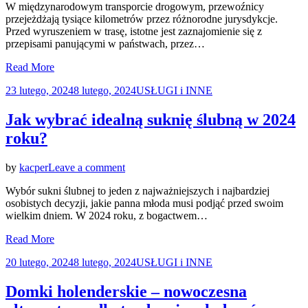
W międzynarodowym transporcie drogowym, przewoźnicy
i
czas
przejeżdżają tysiące kilometrów przez różnorodne jurysdykcje.
grzywny
Przed wyruszeniem w trasę, istotne jest zaznajomienie się z
w
przepisami panującymi w państwach, przez…
transporcie
międzynarodowym
Read More
Posted
23 lutego, 2024
8 lutego, 2024
USŁUGI i INNE
on
Jak wybrać idealną suknię ślubną w 2024
roku?
on
by
kacper
Leave a comment
Jak
Wybór sukni ślubnej to jeden z najważniejszych i najbardziej
wybrać
osobistych decyzji, jakie panna młoda musi podjąć przed swoim
idealną
wielkim dniem. W 2024 roku, z bogactwem…
suknię
ślubną
Read More
w
2024
Posted
20 lutego, 2024
8 lutego, 2024
USŁUGI i INNE
roku?
on
Domki holenderskie – nowoczesna