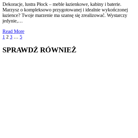
Dekoracje, lustra Płock – meble łazienkowe, kabiny i baterie.
lustra
Marzysz o kompleksowo przygotowanej i idealnie wykończonej
Płock
łazience? Twoje marzenie ma szansę się zrealizować. Wystarczy
–
jedynie,…
meble
łazienkowe,
Read More
kabiny
Stronicowanie
Previous
Page
Page
Page
Page
Next
1
2
3
…
5
i
Page
Page
baterie.
wpisów
SPRAWDŹ RÓWNIEŻ