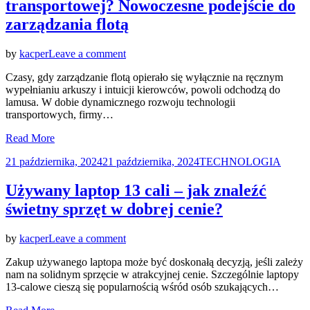
transportowej? Nowoczesne podejście do
zarządzania flotą
on
by
kacper
Leave a comment
Jak
Czasy, gdy zarządzanie flotą opierało się wyłącznie na ręcznym
zwiększyć
wypełnianiu arkuszy i intuicji kierowców, powoli odchodzą do
wydajność
lamusa. W dobie dynamicznego rozwoju technologii
floty
transportowych, firmy…
transportowej?
Nowoczesne
Read More
podejście
do
Posted
21 października, 2024
21 października, 2024
TECHNOLOGIA
zarządzania
on
flotą
Używany laptop 13 cali – jak znaleźć
świetny sprzęt w dobrej cenie?
on
by
kacper
Leave a comment
Używany
Zakup używanego laptopa może być doskonałą decyzją, jeśli zależy
laptop
nam na solidnym sprzęcie w atrakcyjnej cenie. Szczególnie laptopy
13
13-calowe cieszą się popularnością wśród osób szukających…
cali
–