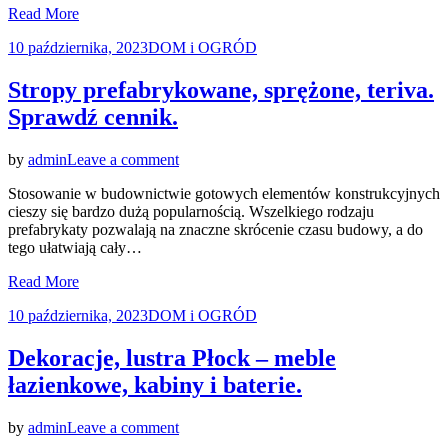
Read More
Co
trzeba
Posted
10 października, 2023
DOM i OGRÓD
wiedzieć?
on
Stropy prefabrykowane, sprężone, teriva.
Sprawdź cennik.
on
by
admin
Leave a comment
Stropy
Stosowanie w budownictwie gotowych elementów konstrukcyjnych
prefabrykowane,
cieszy się bardzo dużą popularnością. Wszelkiego rodzaju
sprężone,
prefabrykaty pozwalają na znaczne skrócenie czasu budowy, a do
teriva.
tego ułatwiają cały…
Sprawdź
cennik.
Read More
Posted
10 października, 2023
DOM i OGRÓD
on
Dekoracje, lustra Płock – meble
łazienkowe, kabiny i baterie.
on
by
admin
Leave a comment
Dekoracje,