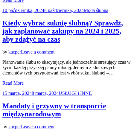
Read More
jak
znaleźć
Posted
10 października, 2024
8 października, 2024
Moda ślubna
świetny
on
sprzęt
Kiedy wybrać suknię ślubną? Sprawdź,
w
dobrej
jak zaplanować zakupy na 2024 i 2025,
cenie?
aby zdążyć na czas
on
by
kacper
Leave a comment
Kiedy
Planowanie ślubu to ekscytujący, ale jednocześnie stresujący czas w
wybrać
życiu każdej przyszłej panny młodej. Jednym z kluczowych
suknię
elementów tych przygotowań jest wybór sukni ślubnej –…
ślubną?
Sprawdź,
Read More
jak
zaplanować
Posted
15 marca, 2024
8 marca, 2024
USŁUGI i INNE
zakupy
on
na
Mandaty i grzywny w transporcie
2024
i
międzynarodowym
2025,
aby
on
by
kacper
Leave a comment
zdążyć
Mandaty
na