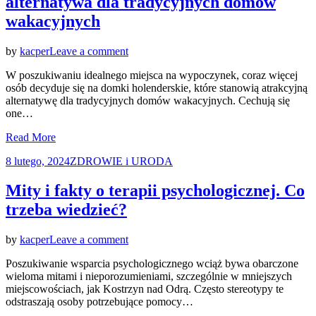
alternatywa dla tradycyjnych domów
wakacyjnych
on
by
kacper
Leave a comment
Domki
W poszukiwaniu idealnego miejsca na wypoczynek, coraz więcej
holenderskie
osób decyduje się na domki holenderskie, które stanowią atrakcyjną
–
alternatywę dla tradycyjnych domów wakacyjnych. Cechują się
nowoczesna
one…
alternatywa
dla
Read More
tradycyjnych
domów
Posted
8 lutego, 2024
ZDROWIE i URODA
wakacyjnych
on
Mity i fakty o terapii psychologicznej. Co
trzeba wiedzieć?
on
by
kacper
Leave a comment
Mity
Poszukiwanie wsparcia psychologicznego wciąż bywa obarczone
i
wieloma mitami i nieporozumieniami, szczególnie w mniejszych
fakty
miejscowościach, jak Kostrzyn nad Odrą. Często stereotypy te
o
odstraszają osoby potrzebujące pomocy…
terapii
psychologicznej.