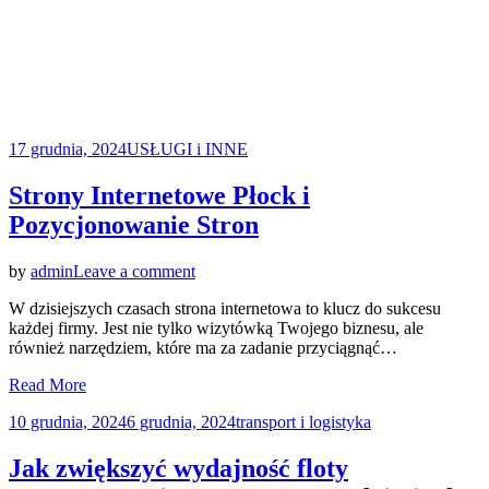
Posted
17 grudnia, 2024
USŁUGI i INNE
on
Strony Internetowe Płock i
Pozycjonowanie Stron
on
by
admin
Leave a comment
Strony
W dzisiejszych czasach strona internetowa to klucz do sukcesu
Internetowe
każdej firmy. Jest nie tylko wizytówką Twojego biznesu, ale
Płock
również narzędziem, które ma za zadanie przyciągnąć…
i
Pozycjonowanie
Read More
Stron
Posted
10 grudnia, 2024
6 grudnia, 2024
transport i logistyka
on
Jak zwiększyć wydajność floty