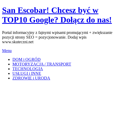
Skip
San Escobar! Chcesz być w
to
content
TOP10 Google? Dołącz do nas!
Portal informacyjny z fajnymi wpisami promującymi + zwiększanie
pozycji strony SEO = pozycjonowanie. Dodaj wpis
www.skuteczni.net
Menu
DOM i OGRÓD
MOTORYZACJA / TRANSPORT
TECHNOLOGIA
USŁUGI i INNE
ZDROWIE i URODA