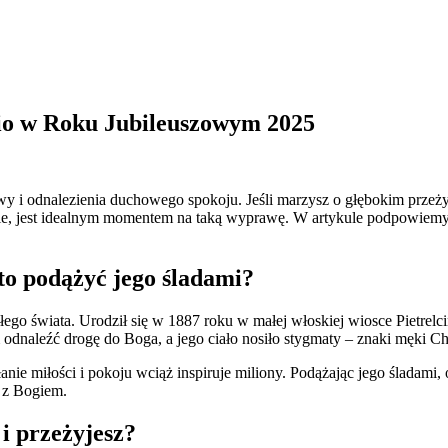
io w Roku Jubileuszowym 2025
itwy i odnalezienia duchowego spokoju. Jeśli marzysz o głębokim przeż
, jest idealnym momentem na taką wyprawę. W artykule podpowiemy Ci
rto podążyć jego śladami?
łego świata. Urodził się w 1887 roku w małej włoskiej wiosce Pietrelc
 odnaleźć drogę do Boga, a jego ciało nosiło stygmaty – znaki męki Ch
anie miłości i pokoju wciąż inspiruje miliony. Podążając jego śladami,
 z Bogiem.
i przeżyjesz?