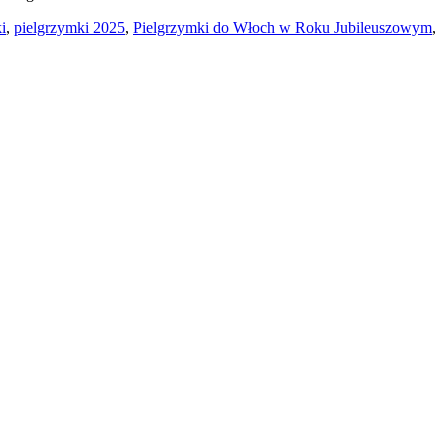
i
,
pielgrzymki 2025
,
Pielgrzymki do Włoch w Roku Jubileuszowym
,