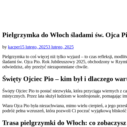
Pielgrzymka do Włoch śladami św. Ojca P
Posted
by
kacper
15 lutego, 2025
3 lutego, 2025
on
Pielgrzymka to coś więcej niż tylko wyjazd – to czas refleksji, modl
śladami św. Ojca Pio. Rok Jubileuszowy 2025, obchodzony w Rzymie
odwiedzisz, aby przeżyć niezapomniane chwile.
Święty Ojciec Pio – kim był i dlaczego wa
Święty Ojciec Pio to postać niezwykła, która przyciąga wiernych z ca
mistycznych. Przez lata służył ludziom w konfesjonale, pomagając im
Wiara Ojca Pio była niezachwiana, mimo wielu cierpień, a jego przesł
podróż pełna wzruszeń, która pozwoli Ci poczuć wyjątkową bliskość
Trasa pielgrzymki do Włoch: co zobaczysz 