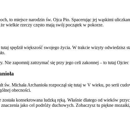
łoch, to miejsce narodzin św. Ojca Pio. Spacerując jej wąskimi uliczk
, że wielkie rzeczy często mają swój początek w pokorze.
utaj spędził większość swojego życia. W trakcie wizyty odwiedzisz sta
ło.
e zapomnij zatrzymać się przy jego celi zakonnej – to tutaj Ojciec Pi
anioła
ult św. Michała Archanioła rozpoczął się tutaj w V wieku, po serii cu
gólnej obecności.
ie została konsekrowana ludzką ręką. Właśnie dlatego od wieków przyci
znaczenia jako cel podróży duchowych. Zobaczysz tu piękne mozaiki, 