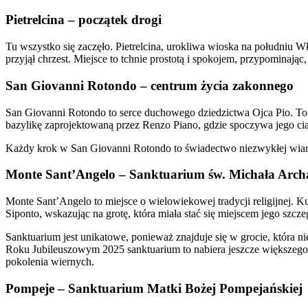
Pietrelcina – początek drogi
Tu wszystko się zaczęło. Pietrelcina, urokliwa wioska na południu W
przyjął chrzest. Miejsce to tchnie prostotą i spokojem, przypominając
San Giovanni Rotondo – centrum życia zakonnego
San Giovanni Rotondo to serce duchowego dziedzictwa Ojca Pio. To t
bazylikę zaprojektowaną przez Renzo Piano, gdzie spoczywa jego cia
Każdy krok w San Giovanni Rotondo to świadectwo niezwykłej wiary. Ni
Monte Sant’Angelo – Sanktuarium św. Michała Arch
Monte Sant’Angelo to miejsce o wielowiekowej tradycji religijnej. K
Siponto, wskazując na grotę, która miała stać się miejscem jego szcze
Sanktuarium jest unikatowe, ponieważ znajduje się w grocie, która n
Roku Jubileuszowym 2025 sanktuarium to nabiera jeszcze większego 
pokolenia wiernych.
Pompeje – Sanktuarium Matki Bożej Pompejańskiej