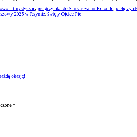
owo – turystyczne
,
pielgrzymka do San Giovanni Rotondo
,
pielgrzymk
uszowy 2025 w Rzymie
,
święty Ojciec Pio
każdą okazję!
aczone
*