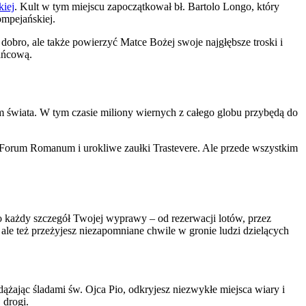
kiej
. Kult w tym miejscu zapoczątkował bł. Bartolo Longo, który
ompejańskiej.
obro, ale także powierzyć Matce Bożej swoje najgłębsze troski i
ańcową.
m świata. W tym czasie miliony wiernych z całego globu przybędą do
Forum Romanum i urokliwe zaułki Trastevere. Ale przede wszystkim
 każdy szczegół Twojej wyprawy – od rezerwacji lotów, przez
e też przeżyjesz niezapomniane chwile w gronie ludzi dzielących
ając śladami św. Ojca Pio, odkryjesz niezwykłe miejsca wiary i
 drogi.