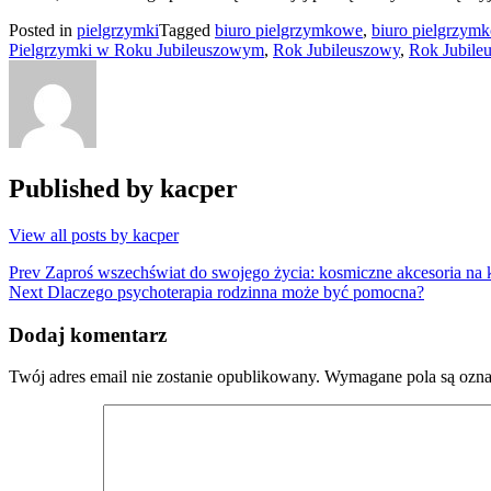
Posted in
pielgrzymki
Tagged
biuro pielgrzymkowe
,
biuro pielgrzymk
Pielgrzymki w Roku Jubileuszowym
,
Rok Jubileuszowy
,
Rok Jubile
Published by
kacper
View all posts by kacper
Nawigacja
Prev
Zaproś wszechświat do swojego życia: kosmiczne akcesoria na 
Next
Dlaczego psychoterapia rodzinna może być pomocna?
wpisu
Dodaj komentarz
Twój adres email nie zostanie opublikowany.
Wymagane pola są ozn