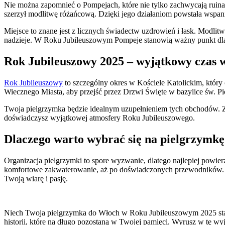
Nie można zapomnieć o Pompejach, które nie tylko zachwycają ruinam
szerzył modlitwę różańcową. Dzięki jego działaniom powstała wspani
Miejsce to znane jest z licznych świadectw uzdrowień i łask. Modli
nadzieje. W Roku Jubileuszowym Pompeje stanowią ważny punkt dla 
Rok Jubileuszowy 2025 – wyjątkowy czas 
Rok Jubileuszowy
to szczególny okres w Kościele Katolickim, który
Wiecznego Miasta, aby przejść przez Drzwi Święte w bazylice św. Pio
Twoja pielgrzymka będzie idealnym uzupełnieniem tych obchodów. Z
doświadczysz wyjątkowej atmosfery Roku Jubileuszowego.
Dlaczego warto wybrać się na pielgrzym
Organizacja pielgrzymki to spore wyzwanie, dlatego najlepiej powier
komfortowe zakwaterowanie, aż po doświadczonych przewodników. Z B
Twoją wiarę i pasję.
Niech Twoja pielgrzymka do Włoch w Roku Jubileuszowym 2025 stanie
historii, które na długo pozostaną w Twojej pamięci. Wyrusz w tę wy