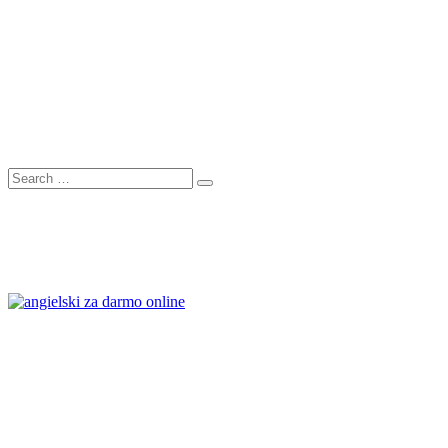
Search
Search
for: