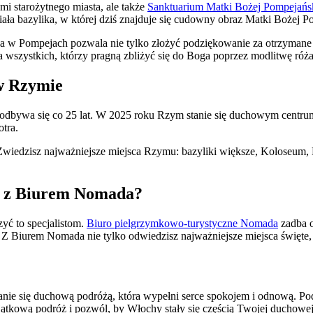
i starożytnego miasta, ale także
Sanktuarium Matki Bożej Pompejańs
ała bazylika, w której dziś znajduje się cudowny obraz Matki Bożej P
twa w Pompejach pozwala nie tylko złożyć podziękowanie za otrzymane d
wszystkich, którzy pragną zbliżyć się do Boga poprzez modlitwę róż
w Rzymie
 odbywa się co 25 lat. W 2025 roku Rzym stanie się duchowym centru
tra.
wiedzisz najważniejsze miejsca Rzymu: bazyliki większe, Koloseum, 
kę z Biurem Nomada?
zyć to specjalistom.
Biuro pielgrzymkowo-turystyczne Nomada
zadba o
iurem Nomada nie tylko odwiedzisz najważniejsze miejsca święte, al
 się duchową podróżą, która wypełni serce spokojem i odnową. Podąż
jątkową podróż i pozwól, by Włochy stały się częścią Twojej duchowej